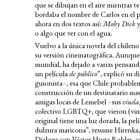
que se dibujan en el aire mientras te
bordaba el nombre de Carlos en el p
ahora en dos textos así:
Moby Dick
o algo que ver con el agua.
Vuelvo a la única novela del chilen
su versión cinematográfica. Aunque v
mundial, ha dejado a varixs pensando 
un película
de público
”, explicó su 
guionista–, esa que Chile probable
construcción de un destinatario masi
amigas locas de Lemebel –sus
viudas
colectivo LGBTQ+, que vieron (vimos
original tiene una luz dorada, la pelí
dulzura maricona”, resume Hirenka, 
Dialoga con Víctor Hugo Robles, c