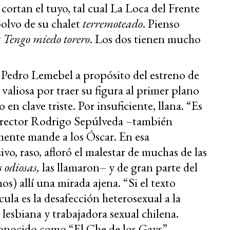
 cortan el tuyo, tal cual La Loca del Frente
olvo de su chalet
terremoteado
. Pienso
y
Tengo miedo torero
. Los dos tienen mucho
o Pedro Lemebel a propósito del estreno de
aliosa por traer su figura al primer plano
en clave triste. Por insuficiente, llana. “Es
director Rodrigo Sepúlveda –también
mente mande a los Óscar. En esa
vo, raso, afloró el malestar de muchas de las
 odiosas,
las llamaron– y de gran parte del
) allí una mirada ajena. “Si el texto
cula es la desafección heterosexual a la
lesbiana y trabajadora sexual chilena.
onocido como “El Che de los Gays”,