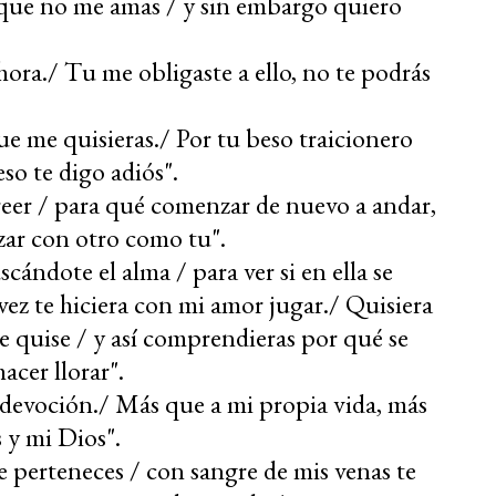
que no me amas / y sin embargo quiero
ahora./ Tu me obligaste a ello, no te podrás
ue me quisieras./ Por tu beso traicionero
so te digo adiós".
creer / para qué comenzar de nuevo a andar,
zar con otro como tu".
cándote el alma / para ver si en ella se
vez te hiciera con mi amor jugar./ Quisiera
e quise / y así comprendieras por qué se
acer llorar".
 devoción./ Más que a mi propia vida, más
 y mi Dios".
 perteneces / con sangre de mis venas te