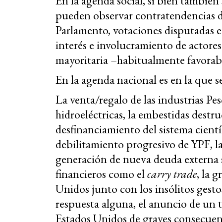
En la agenda social, si bien también
pueden observar contratendencias de
Parlamento, votaciones disputadas e
interés e involucramiento de actore
mayoritaria –habitualmente favorable
En la agenda nacional es en la que se
La venta/regalo de las industrias P
hidroeléctricas, la embestidas destr
desfinanciamiento del sistema cientí
debilitamiento progresivo de YPF, la
generación de nueva deuda externa 
financieros como el
carry trade
, la 
Unidos junto con los insólitos gesto
respuesta alguna, el anuncio de un 
Estados Unidos de graves consecuenc