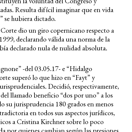
tituyen la voluntad del Congreso y
adas. Resulta difícil imaginar que en vida
” se hubiera dictado.
la Corte dio un giro copernicano respecto a
 1999, declarando válida una norma de la
bía declarado nula de nulidad absoluta.
ignone” -del 03.05.17- e “Hidalgo
orte superó lo que hizo en “Fayt” y
jurisprudenciales. Decidió, respectivamente,
d del llamado beneficio “dos por uno” a los
do su jurisprudencia 180 grados en menos
radictoria en todos sus aspectos jurídicos,
icos a Cristina Kirchner sobre lo poco
ada por quienes cambian según las presiones