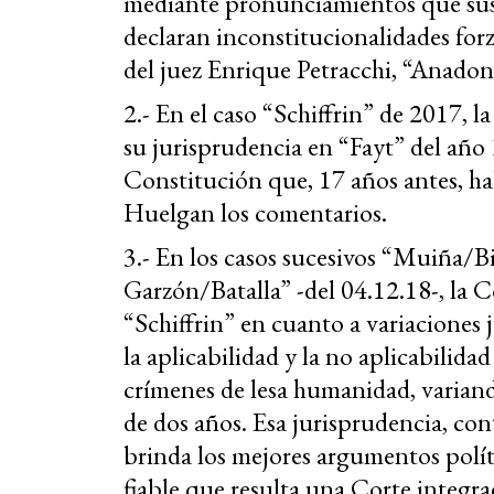
mediante pronunciamientos que sus
declaran inconstitucionalidades forz
del juez Enrique Petracchi, “Anadon
2.- En el caso “Schiffrin” de 2017, 
su jurisprudencia en “Fayt” del año
Constitución que, 17 años antes, ha
Huelgan los comentarios.
3.- En los casos sucesivos “Muiña/B
Garzón/Batalla” -del 04.12.18-, la C
“Schiffrin” en cuanto a variaciones 
la aplicabilidad y la no aplicabilida
crímenes de lesa humanidad, varian
de dos años. Esa jurisprudencia, cont
brinda los mejores argumentos polít
fiable que resulta una Corte integr