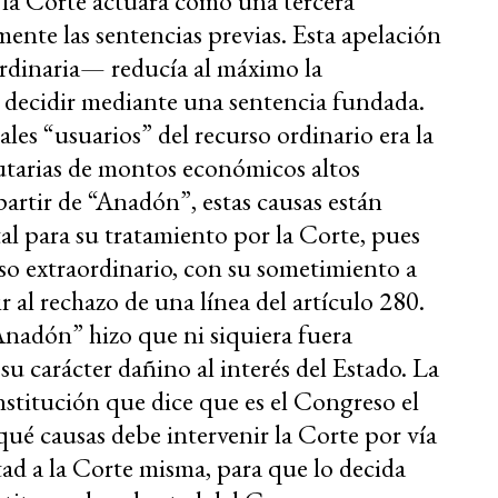
 la Corte actuara como una tercera
mente las sentencias previas. Esta apelación
ordinaria— reducía al máximo la
o decidir mediante una sentencia fundada.
les “usuarios” del recurso ordinario era la
tarias de montos económicos altos
partir de “Anadón”, estas causas están
al para su tratamiento por la Corte, pues
rso extraordinario, con su sometimiento a
r al rechazo de una línea del artículo 280.
“Anadón” hizo que ni siquiera fuera
su carácter dañino al interés del Estado. La
nstitución que dice que es el Congreso el
qué causas debe intervenir la Corte por vía
ltad a la Corte misma, para que lo decida