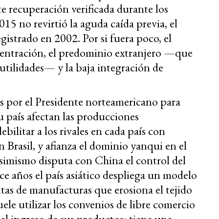
te recuperación verificada durante los
5 no revirtió la aguda caída previa, el
egistrado en 2002. Por si fuera poco, el
ncentración, el predominio extranjero —que
 utilidades— y la baja integración de
as por el Presidente norteamericano para
su país afectan las producciones
ilitar a los rivales en cada país con
Brasil, y afianza el dominio yanqui en el
asimismo disputa con China el control del
ace años el país asiático despliega un modelo
tas de manufacturas que erosiona el tejido
uele utilizar los convenios de libre comercio
al ingreso de sus productos: tiene una