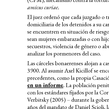
amicus curiae
.
El juez ordenó que cada juzgado o t
domiciliaria de los detenidos a su ca
se encuentren en situación de riesgo
sean mujeres embarazadas o con hijos
secuestros, violencia de género o ab
analizar los pormenores del caso.
Las cárceles bonaerenses alojan a ca
3900. Al asumir Axel Kicillof se enc
precedentes, como la propia Casac
en un informe
. La población peni
con los estándares fijados por la Co
Verbitsky (2005) – durante la gober
años del mandato de Daniel Scioli, l