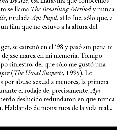
and By Me
, esa maravilla que conocemos
ato se llama
The Breathing Method
y nunca
lle
, titulada
Apt Pupil
, sí lo fue, sólo que, a
 un film que no estuvo a la altura del
er, se estrenó en el '98 y pasó sin pena ni
ue dejase marca en mi memoria. Tiempo
po siniestro, del que sólo me gustó una
empre
(
The Usual Suspects
, 1995). Lo
 por abuso sexual a menores, la primera
urante el rodaje de, precisamente,
Apt
ecuerdo deslucido redundaron en que nunca
la. Hablando de monstruos de la vida real...