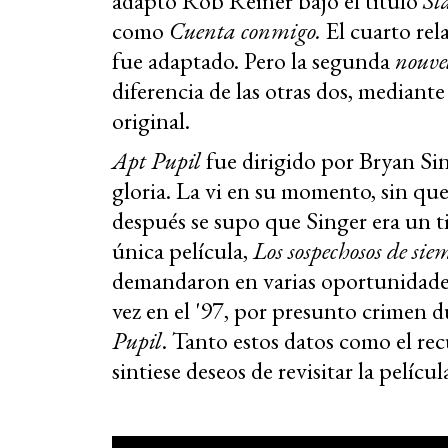
adaptó Rob Reiner bajo el título
St
como
Cuenta conmigo.
El cuarto rel
fue adaptado. Pero la segunda
nouve
diferencia de las otras dos, mediante
original.
Apt Pupil
fue dirigido por Bryan Sing
gloria. La vi en su momento, sin q
después se supo que Singer era un ti
única película,
Los sospechosos de si
demandaron en varias oportunidades
vez en el '97, por presunto crimen d
Pupil
. Tanto estos datos como el r
sintiese deseos de revisitar la pelícu