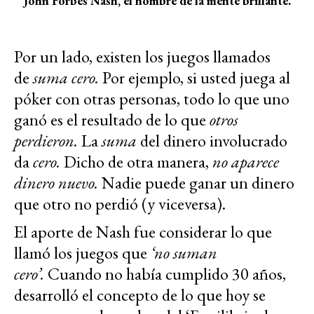
John Forbes Nash, el hombre de la mente brillante.
Por un lado, existen los juegos llamados
de
suma cero.
Por ejemplo, si usted juega al
póker con otras personas, todo lo que uno
ganó es el resultado de lo que
otros
perdieron.
La
suma
del dinero involucrado
da
cero.
Dicho de otra manera,
no aparece
dinero nuevo.
Nadie puede ganar un dinero
que otro no perdió (y viceversa).
El aporte de Nash fue considerar lo que
llamó los juegos que
‘no suman
cero’.
Cuando no había cumplido 30 años,
desarrolló el concepto de lo que hoy se