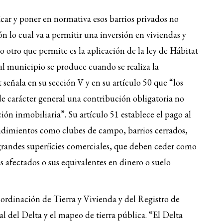
teclas
icar y poner en normativa esos barrios privados no
de
n lo cual va a permitir una inversión en viviendas y
flecha
o otro que permite es la aplicación de la ley de Hábitat
arriba/ab
para
al municipio se produce cuando se realiza la
aumentar
 señala en su sección V y en su artículo 50 que “los
o
 carácter general una contribución obligatoria no
disminuir
ción inmobiliaria”. Su artículo 51 establece el pago al
el
ndimientos como clubes de campo, barrios cerrados,
volumen.
randes superficies comerciales, que deben ceder como
os afectados o sus equivalentes en dinero o suelo
oordinación de Tierra y Vivienda y del Registro de
al del Delta y el mapeo de tierra pública. “El Delta