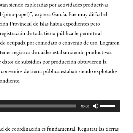
están siendo explotadas por actividades productivas
 (pino-papel)”, expresa García. Fue muy difícil el
ción Provincial de Islas había expedientes pero
egistración de toda tierra pública le permite al
endo ocupada por comodato o convenio de uso. Lograron
 tener registros de cuáles estaban siendo productivas.
e datos de subsidios por producción obtuvieron la
convenios de tierra pública estaban siendo explotados
ondiente.
Utiliza
00:00
las
teclas
ad de coordinación es fundamental. Registrar las tierras
de