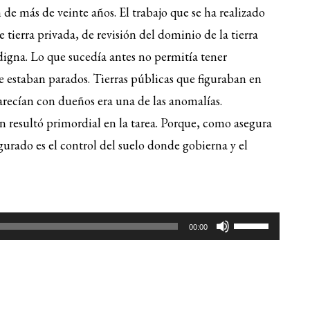
 de más de veinte años. El trabajo que se ha realizado
flecha
e tierra privada, de revisión del dominio de la tierra
arriba/ab
para
igna. Lo que sucedía antes no permitía tener
aumentar
e estaban parados. Tierras públicas que figuraban en
o
recían con dueños era una de las anomalías.
disminuir
n resultó primordial en la tarea. Porque, como asegura
el
gurado es el control del suelo donde gobierna y el
volumen.
Utiliza
00:00
las
teclas
de
flecha