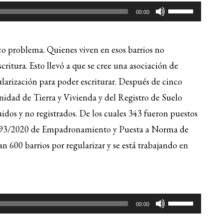
Utiliza
00:00
las
teclas
ico problema. Quienes viven en esos barrios no
de
scritura. Esto llevó a que se cree una asociación de
flecha
larización para poder escriturar. Después de cinco
arriba/ab
para
idad de Tierra y Vivienda y del Registro de Suelo
aumentar
idos y no registrados. De los cuales 343 fueron puestos
o
n 493/2020 de Empadronamiento y Puesta a Norma de
disminuir
600 barrios por regularizar y se está trabajando en
el
volumen.
Utiliza
00:00
las