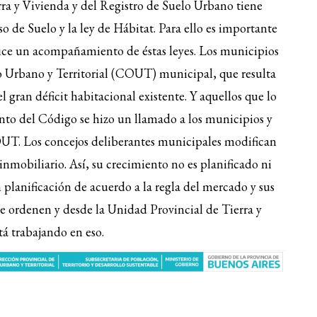
ra y Vivienda y del Registro de Suelo Urbano tiene
arriba/ab
 de Suelo y la ley de Hábitat. Para ello es importante
para
lice un acompañamiento de éstas leyes. Los municipios
aumentar
Urbano y Territorial (COUT) municipal, que resulta
o
l gran déficit habitacional existente. Y aquellos que lo
disminuir
nto del Código se hizo un llamado a los municipios y
el
UT. Los concejos deliberantes municipales modifican
volumen.
nmobiliario. Así, su crecimiento no es planificado ni
n planificación de acuerdo a la regla del mercado y sus
se ordenen y desde la Unidad Provincial de Tierra y
tá trabajando en eso.