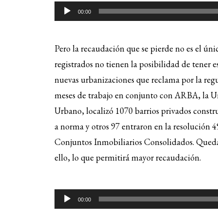
Reproductor
00:00
de
audio
Pero la recaudación que se pierde no es el ún
registrados no tienen la posibilidad de tener e
nuevas urbanizaciones que reclama por la regu
meses de trabajo en conjunto con ARBA, la Un
Urbano, localizó 1070 barrios privados constru
a norma y otros 97 entraron en la resolució
Conjuntos Inmobiliarios Consolidados. Quedan 
ello, lo que permitirá mayor recaudación.
Reproductor
00:00
de