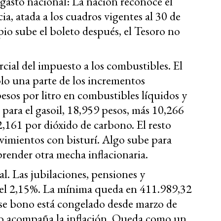
l gasto nacional: La nación reconoce el
cia, atada a los cuadros vigentes al 30 de
pio sube el boleto después, el Tesoro no
ial del impuesto a los combustibles. El
lo una parte de los incrementos
pesos por litro en combustibles líquidos y
para el gasoil, 18,959 pesos, más 10,266
2,161 por dióxido de carbono. El resto
imientos con bisturí. Algo sube para
render otra mecha inflacionaria.
al. Las jubilaciones, pensiones y
el 2,15%. La mínima queda en 411.989,32
Ese bono está congelado desde marzo de
o acompaña la inflación. Queda como un