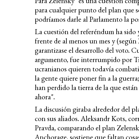
Para Zelensky "es una cuestión com
para cualquier punto del plan que se 
podríamos darle al Parlamento la pos
La cuestión del referéndum ha sido y
frente de al menos un mes y (según 
garantizase el desarrollo del voto. 
argumento, fue interrumpido por T
ucranianos quieren todavía combati
la gente quiere poner fin a la guerr
han perdido la tierra de la que está
ahora".
La discusión giraba alrededor del p
con sus aliados. Aleksandr Kots, co
Pravda, comparando el plan Zelensk
Anchorage, sostiene que faltan cosa