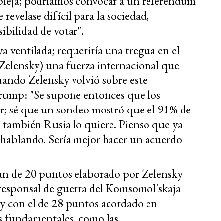
pleja; podríamos convocar a un referéndum
revelase difícil para la sociedad,
ibilidad de votar".
a ventilada; requeriría una tregua en el
Zelensky) una fuerza internacional que
Cuando Zelensky volvió sobre este
rump: "Se supone entonces que los
r; sé que un sondeo mostró que el 91% de
a; también Rusia lo quiere. Pienso que ya
n hablando. Sería mejor hacer un acuerdo
lan de 20 puntos elaborado por Zelensky
rresponsal de guerra del Komsomol'skaja
y con el de 28 puntos acordado en
s fundamentales, como las