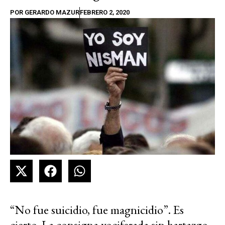
POR
GERARDO MAZUR
FEBRERO 2, 2020
“No fue suicidio, fue magnicidio”. Es
cierto. La consigna vociferada sin hartazgo