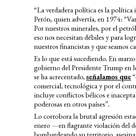
“La verdadera política es la políti
Perón, quien advertía, en 1974: “Van
Por nuestros minerales, por el petról
eso nos necesitan débiles y para log
nuestros financistas y que seamos c
Es lo que está sucediendo. En marzo 
gobierno del Presidente Trump en lo
se ha acrecentado,
señalamos que
“
comercial, tecnológica y por el cont
incluye conflictos bélicos e inacept
poderosas en otros países”.
Lo corrobora la brutal agresión est
enero —en flagrante violación del 
bombardeando su territorio, asesin