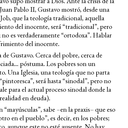
avo supo mostrar a Dios. Ante la crisis de la
e Juan Pablo II, Gustavo mostró, desde una
 Job, que la teología tradicional, aquella
iento del inocente, será “tradicional”, pero
; no es verdaderamente “ortodoxa”. Hablar
frimiento del inocente.
 de Gustavo. Cerca del pobre, cerca de
unciada… póstuma. Los pobres son un
to. Una Iglesia, una teología que no parta
 “pintoresca”, será hasta “sinodal”, pero no
vale para el actual proceso sinodal donde la
a realidad en deuda).
n “mayúsculas”, sabe –en la praxis– que eso
tro en el pueblo”, es decir, en los pobres;
co, aunque este no esté ausente. No hay