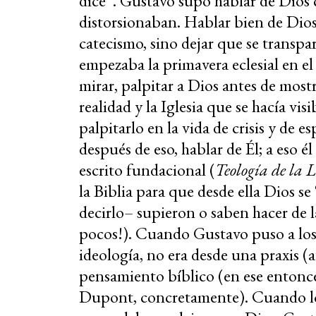
dice”. Gustavo supo hablar de Dios 
distorsionaban. Hablar bien de Dios 
catecismo, sino dejar que se transp
empezaba la primavera eclesial en e
mirar, palpitar a Dios antes de most
realidad y la Iglesia que se hacía vi
palpitarlo en la vida de crisis y de e
después de eso, hablar de Él; a eso é
escrito fundacional (
Teología de la L
la Biblia para que desde ella Dios s
decirlo– supieron o saben hacer de l
pocos!). Cuando Gustavo puso a los 
ideología, no era desde una praxis (a
pensamiento bíblico (en ese entonce
Dupont, concretamente). Cuando los 