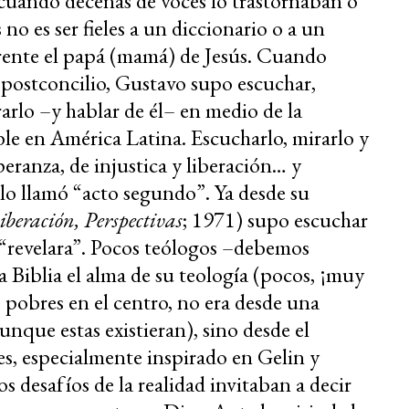
cuando decenas de voces lo trastornaban o
no es ser fieles a un diccionario o a un
arente el papá (mamá) de Jesús. Cuando
l postconcilio, Gustavo supo escuchar,
rarlo –y hablar de él– en medio de la
sible en América Latina. Escucharlo, mirarlo y
speranza, de injustica y liberación… y
l lo llamó “acto segundo”. Ya desde su
iberación, Perspectivas
; 1971) supo escuchar
e “revelara”. Pocos teólogos –debemos
a Biblia el alma de su teología (pocos, ¡muy
pobres en el centro, no era desde una
unque estas existieran), sino desde el
s, especialmente inspirado en Gelin y
desafíos de la realidad invitaban a decir