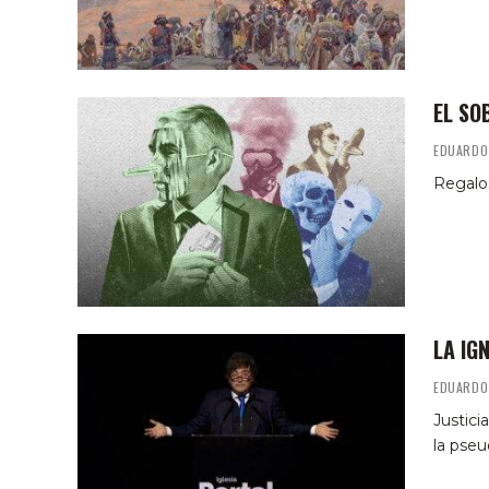
EL SO
EDUARDO
Regalos
LA IG
EDUARDO
Justici
la pseu