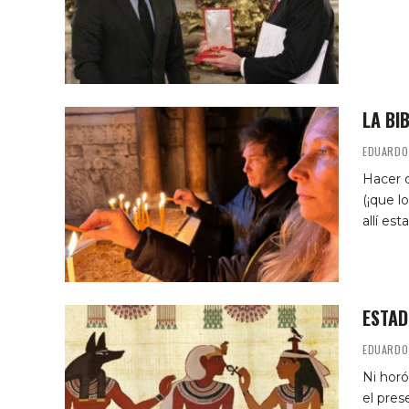
LA BI
EDUARDO
Hacer 
(¡que l
allí es
ESTAD
EDUARDO
Ni horó
el pres