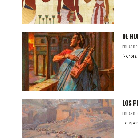
DE RO
EDUARDO
Nerón, 
LOS P
EDUARDO
La apa