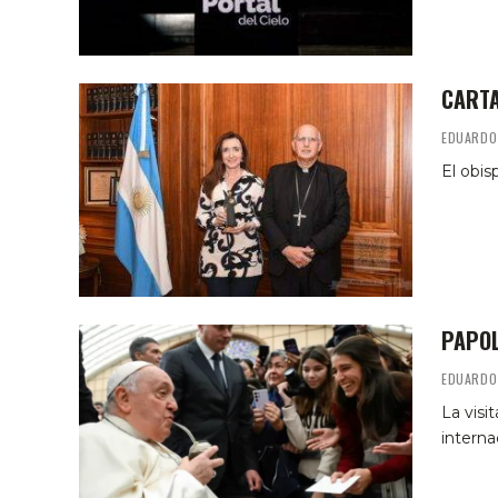
CARTA
EDUARDO
El obis
PAPOL
EDUARDO
La visi
interna