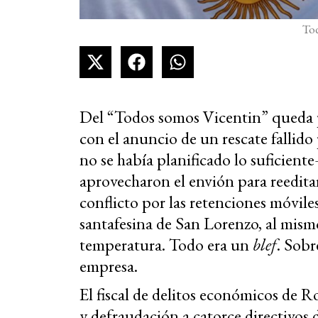
Tod
Del “Todos somos Vicentin” queda 
con el anuncio de un rescate fallido
no se había planificado lo suficiente
aprovecharon el envión para reeditar
conflicto por las retenciones móvile
santafesina de San Lorenzo, al mis
temperatura. Todo era un
blef
. Sobr
empresa.
El fiscal de delitos económicos de 
y defraudación a catorce directivos