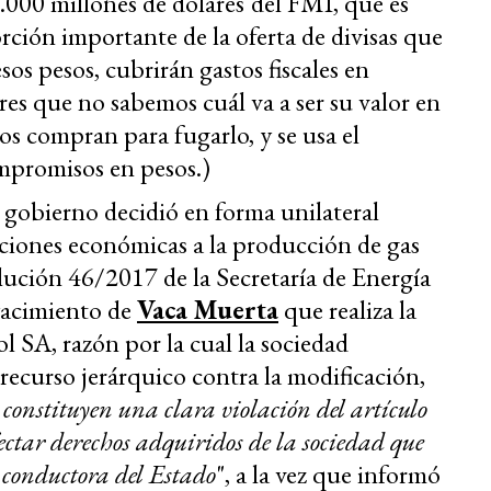
.000 millones de dólares
del FMI, que es
rción importante de la oferta de divisas que
sos pesos, cubrirán gastos fiscales en
es que no sabemos cuál va a ser su valor en
los compran para fugarlo, y se usa el
mpromisos en pesos.)
l gobierno decidió en forma unilateral
ciones económicas a la producción de gas
olución 46/2017 de la Secretaría de Energía
 yacimiento de
Vaca Muerta
que realiza la
l SA, razón por la cual la sociedad
recurso jerárquico contra la modificación,
 constituyen una clara violación del artículo
ctar derechos adquiridos de la sociedad que
 conductora del Estado
", a la vez que informó