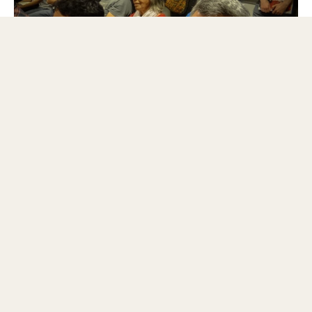
Sonia Torres, la Abuela de Córdoba asistió a la entrega del premio