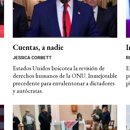
Cuentas, a nadie
I
JESSICA CORBETT
R
Estados Unidos boicotea la revisión de
E
y
derechos humanos de la ONU. Inmejorable
p
precedente para envalentonar a dictadores
p
y autócratas.