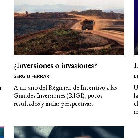
¿Inversiones o invasiones?
L
SERGIO FERRARI
D
n
A un año del Régimen de Incentivo a las
U
Grandes Inversiones (RIGI), pocos
l
resultados y malas perspectivas.
e
i