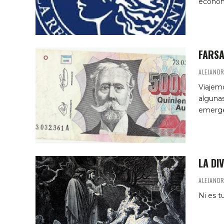
económ
FARSA
ALEJANDR
Viajem
algunas
emergen
LA DI
ALEJANDR
Ni es t