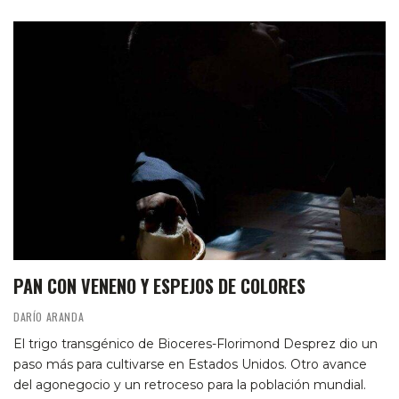
PAN CON VENENO Y ESPEJOS DE COLORES
DARÍO ARANDA
El trigo transgénico de Bioceres-Florimond Desprez dio un
paso más para cultivarse en Estados Unidos. Otro avance
del agonegocio y un retroceso para la población mundial.