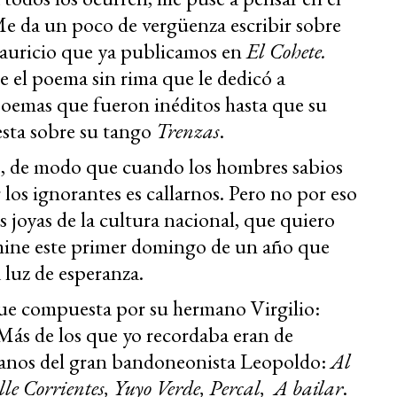
e da un poco de vergüenza escribir sobre
Mauricio que ya publicamos en
El Cohete.
 el poema sin rima que le dedicó a
poemas que fueron inéditos hasta que su
esta sobre su tango
Trenzas
.
las, de modo que cuando los hombres sabios
los ignorantes es callarnos. Pero no por eso
 joyas de la cultura nacional, que quiero
mine este primer domingo de un año que
 luz de esperanza.
fue compuesta por su hermano Virgilio:
Más de los que yo recordaba eran de
anos del gran bandoneonista Leopoldo:
Al
alle Corrientes, Yuyo Verde, Percal,
A bailar
.