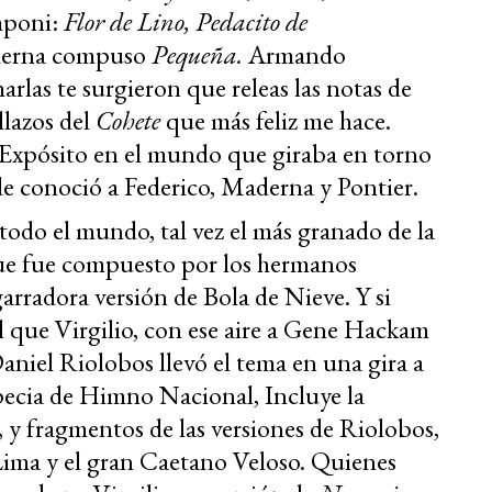
mponi:
Flor de Lino, Pedacito de
erna compuso
Pequeña.
Armando
rlas te surgieron que releas las notas de
llazos del
Cohete
que más feliz me hace.
Expósito en el mundo que giraba en torno
e conoció a Federico, Maderna y Pontier.
odo el mundo, tal vez el más granado de la
que fue compuesto por los hermanos
arradora versión de Bola de Nieve. Y si
l que Virgilio, con ese aire a Gene Hackam
aniel Riolobos llevó el tema en una gira a
pecia de Himno Nacional, Incluye la
 y fragmentos de las versiones de Riolobos,
ima y el gran Caetano Veloso. Quienes