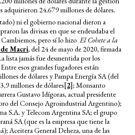
.200 millones de dólares durante la gestión
 adquirieron 24.679 millones de dólares.
tado) ni el gobierno nacional dieron a
raron las divisas en que se endeudaba el
e Cambiemos, pero sí lo hizo
El Cohete a la
 de Macri
, del 24 de mayo de 2020, firmada
La lista jamás fue desmentida por los
. Entre esos grandes fugadores están
illones de dólares y Pampa Energía SA (del
3,9 millones de dólares
[2]
; Monsanto
rrera Gustavo Idígoras, actual presidente
 del Consejo Agroindustrial Argentino);
a S.A. y Telecom Argentina SA; el grupo
raná SA (que es la empresa que tiene la
á); Aceitera General Deheza, una de las