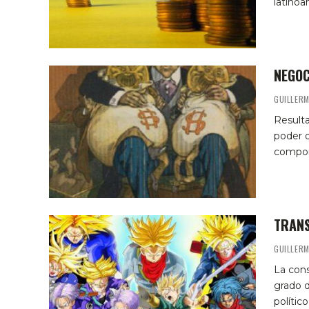
latinoa
NEGOC
GUILLER
Resulta
poder d
compor
TRANS
GUILLER
La cons
grado d
polític