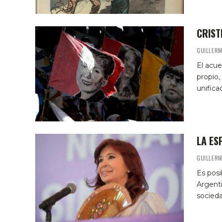
CRIST
GUILLER
El acue
propio,
unifica
LA ES
GUILLER
Es posi
Argenti
socieda