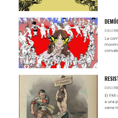
DEMÓC
GUILLER
La comu
movimi
convali
RESIS
GUILLER
El FMI 
a una p
viene h