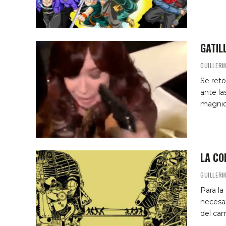
GATIL
GUILLER
Se reto
ante la
magnici
LA CO
GUILLER
Para la
necesar
del cam