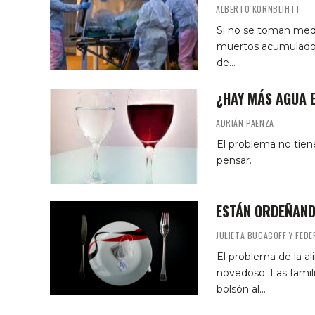
ALBERTO KORNBLIHTT
Si no se toman medi
muertos acumulados;
de…
¿HAY MÁS AGUA E
ADRIÁN PAENZA
El problema no tiene
pensar.
ESTÁN ORDEÑAND
JULIETA BUGACOFF Y FEDE
El problema de la a
novedoso. Las famil
bolsón al…