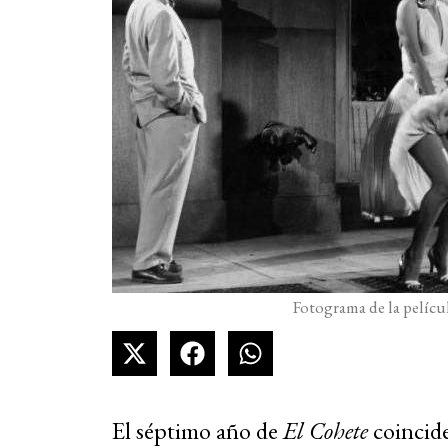
Fotograma de la pelícu
El séptimo año de
El Cohete
coincide