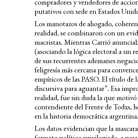
compradores y vendedores de accion
putativos con sede en Estados Unido
Los manotazos de ahogado
,
coherent
realidad, se combinaron con un evid
macristas. Mientras Carrió anuncia
(asociando la lógica electoral a un 
de sus recurrentes ademanes negaci
feligresía más cercana para convence
empíricos de las PASO. El título de 
discursiva para aguantar”. Esa impr
realidad, fue sin duda la que motivó a
contendiente del Frente de Todxs, h
en la historia democrática argentina
Los datos evidencian que la mascar
formato político privilegiado, a pesa