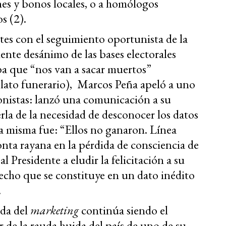
es y bonos locales, o a homólogos
s (2).
es con el seguimiento oportunista de la
ente desánimo de las bases electorales
ba que “nos van a sacar muertos”
relato funerario), Marcos Peña apeló a uno
onistas: lanzó una comunicación a su
rla de la necesidad de desconocer los datos
la misma fue: “Ellos no ganaron. Línea
onta rayana en la pérdida de consciencia de
l Presidente a eludir la felicitación a su
echo que se constituye en un dato inédito
.
ada del
marketing
continúa siendo el
r de la rauda huida del país de uno de su