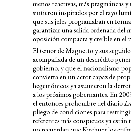
menos reactivas, más pragmáticas y 
sintieron inspirados por el rayo lum
que sus jefes programaban en forma 
garantizar una salida ordenada del 
oposición compacta y creíble en el
El temor de Magnetto y sus seguidor
acompañada de un descrédito general
gobierno, y que el nacionalismo popu
convierta en un actor capaz de pro
hegemónicos ya asumieron la derrota
a los próximos gobernantes. En 2003
el entonces prohombre del diario
La
pliego de condiciones para restringi
referentes más conspicuos ya están 
no recuerdan que Kirchner los enfre