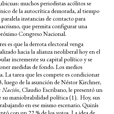
ubicuas: muchos periodistas acólitos se
ínico de la autocrítica demorada, al tiempo
paralela instancias de contacto para
macrismo, que permita configurar una
 próximo Congreso Nacional.
es es que la derrota electoral venga
izado hacia la alianza neoliberal hoy en el
lar incremente su capital político y se
poner medidas de fondo. Los medios
. La tarea que les compete es condicionar
, luego de la asunción de Néstor Kirchner,
 Nación
, Claudio Escribano, le presentó un
r su maniobrabilidad política (1). Hoy, sus
trabajando en ese mismo escenario. Quizás
ntó con un 22 % de los votos. La idea de