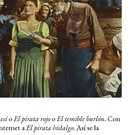
esí
o
El pirata rojo
o
El temible burlón
. Con
internet a
El pirata hidalgo
. Así se la