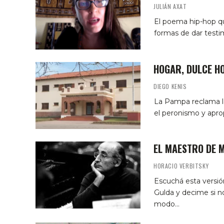
JULIÁN AXAT
El poema hip-hop que
formas de dar testim
HOGAR, DULCE H
DIEGO KENIS
La Pampa reclama la 
el peronismo y aprop
EL MAESTRO DE 
HORACIO VERBITSKY
Escuchá esta versió
Gulda y decime si no
modo…