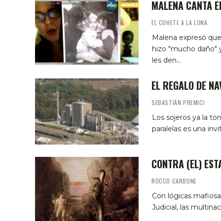
MALENA CANTA E
EL COHETE A LA LUNA
Malena expresó que 
hizo "mucho daño" y
les den…
EL REGALO DE NA
SEBASTIÁN PREMICI
Los sojeros ya la to
paralelas es una inv
CONTRA (EL) EST
ROCCO CARBONE
Con lógicas mafiosas
Judicial, las multina