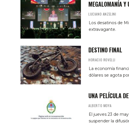
MEGALOMANÍA Y
LUCIANO ANZELINI
Los desatinos de Mil
extravagante.
DESTINO FINAL
HORACIO ROVELLI
La economía financie
dólares se agota po
UNA PELÍCULA D
ALBERTO MOYA
El jueves 23 de mayo
suspender la difusi