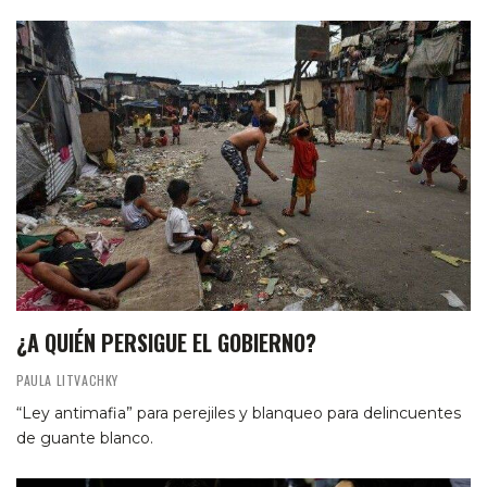
¿A QUIÉN PERSIGUE EL GOBIERNO?
PAULA LITVACHKY
“Ley antimafia” para perejiles y blanqueo para delincuentes
de guante blanco.