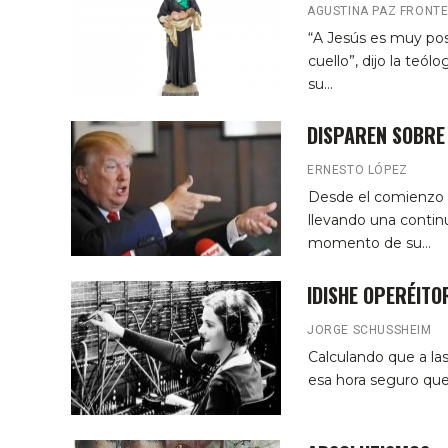
AGUSTINA PAZ FRONT
“A Jesús es muy posi
cuello”, dijo la teó
su…
DISPAREN SOBRE
ERNESTO LÓPEZ
Desde el comienzo d
llevando una contin
momento de su…
IDISHE OPERÉITO
JORGE SCHUSSHEIM
Calculando que a las
esa hora seguro que 