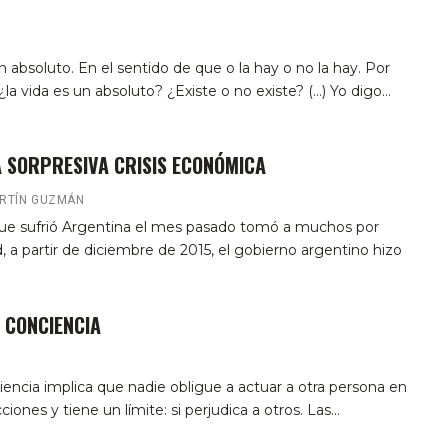
un absoluto. En el sentido de que o la hay o no la hay. Por
¿la vida es un absoluto? ¿Existe o no existe? (…) Yo digo…
A SORPRESIVA CRISIS ECONÓMICA
ARTÍN GUZMÁN
 que sufrió Argentina el mes pasado tomó a muchos por
d, a partir de diciembre de 2015, el gobierno argentino hizo
 CONCIENCIA
iencia implica que nadie obligue a actuar a otra persona en
iones y tiene un límite: si perjudica a otros. Las…