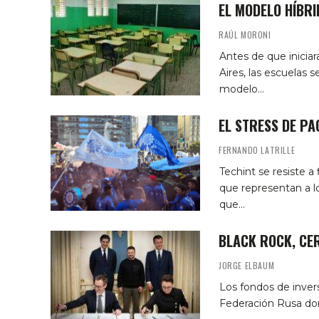
EL MODELO HÍBR
RAÚL MORONI
Antes de que inicia
Aires, las escuelas
modelo…
EL STRESS DE PA
FERNANDO LATRILLE
Techint se resiste a
que representan a l
que…
BLACK ROCK, CE
JORGE ELBAUM
Los fondos de inver
Federación Rusa don