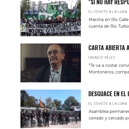
"SI NO HAY RESP
EL COHETE A LA LUNA
Marcha en Río Galle
cuenta de Río Turbio
CARTA ABIERTA 
IGNACIO VÉLEZ
"Te va a costar con
Montoneros, compart
DESGUACE EN EL I
EL COHETE A LA LUNA
Asamblea permanent
cerrado y cercado por