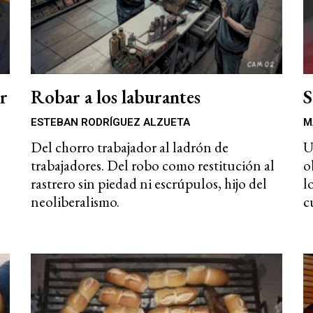
er
Robar a los laburantes
S
ESTEBAN RODRÍGUEZ ALZUETA
M
Del chorro trabajador al ladrón de
U
trabajadores. Del robo como restitución al
o
rastrero sin piedad ni escrúpulos, hijo del
l
neoliberalismo.
c