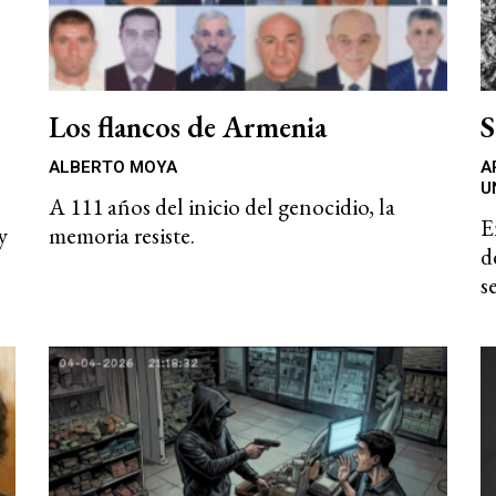
Los flancos de Armenia
S
ALBERTO MOYA
A
U
A 111 años del inicio del genocidio, la
E
y
memoria resiste.
d
s