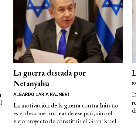
La guerra deseada por
L
Netanyahu
S
n
D
ALEARDO LARÍA RAJNERI
l
r
La motivación de la guerra contra Irán no
d
es el desarme nuclear de ese país, sino el
viejo proyecto de constituir el Gran Israel.