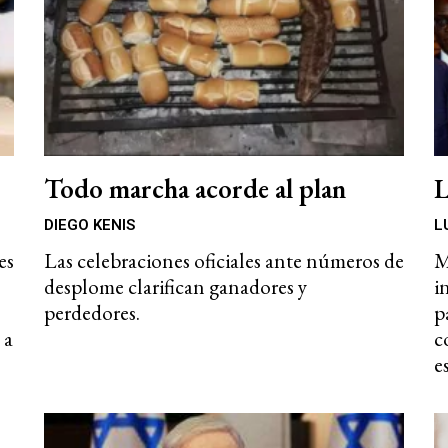
Todo marcha acorde al plan
L
DIEGO KENIS
L
es
Las celebraciones oficiales ante números de
M
desplome clarifican ganadores y
i
perdedores.
p
 a
c
e