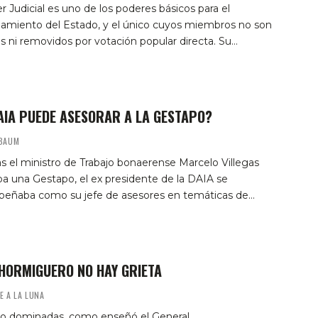
r Judicial es uno de los poderes básicos para el
namiento del Estado, y el único cuyos miembros no son
s ni removidos por votación popular directa. Su…
AIA PUEDE ASESORAR A LA GESTAPO?
LBAUM
s el ministro de Trabajo bonaerense Marcelo Villegas
a una Gestapo, el ex presidente de la DAIA se
eñaba como su jefe de asesores en temáticas de…
 HORMIGUERO NO HAY GRIETA
E A LA LUNA
 o dominadas, como enseñó el General.