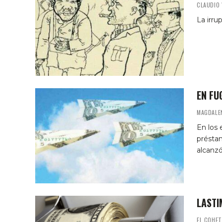
CLAUDIO 
La irr
EN FU
MAGDALE
En los 
préstam
alcanzó
LASTI
EL COHET