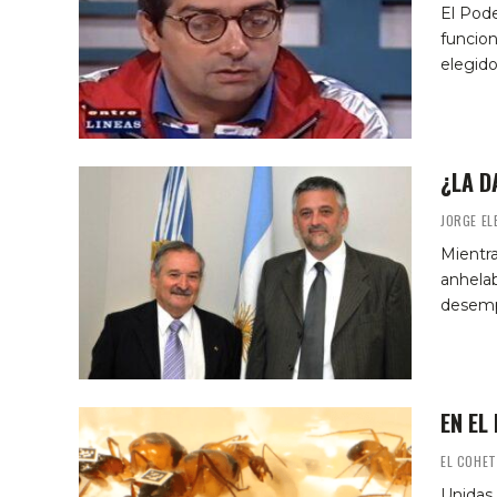
El Pode
funcio
elegido
¿LA D
JORGE E
Mientra
anhelab
desemp
EN EL
EL COHET
Unidas