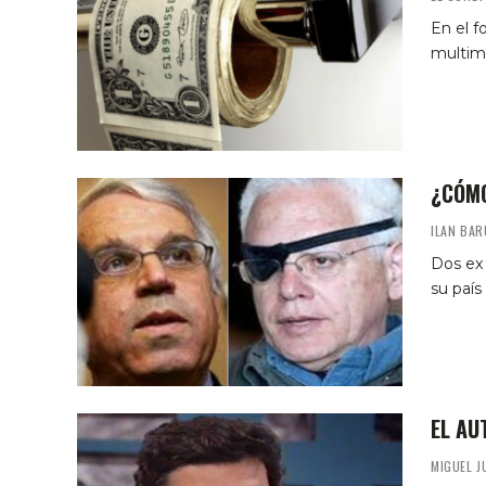
En el f
multimi
¿CÓMO
ILAN BAR
Dos ex 
su país
EL AU
MIGUEL J