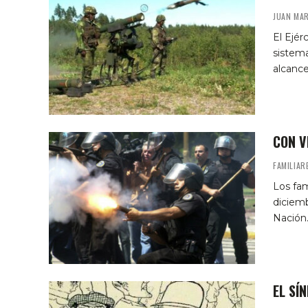
JUAN MAR
El Ejér
sistema
alcance
CON V
FAMILIAR
Los fam
diciemb
Nación
EL SÍ